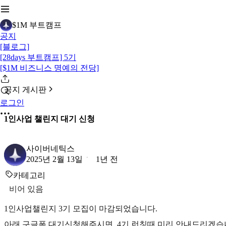
$1M 부트캠프
공지
[블로그]
[28days 부트캠프] 5기
[$1M 비즈니스 명예의 전당]
공지 게시판
로그인
1인사업 챌린지 대기 신청
사이버네틱스
2025년 2월 13일
1년 전
카테고리
비어 있음
1인사업챌린지 3기 모집이 마감되었습니다.
아래 구글폼 대기신청해주시면, 4기 런칭때 미리 안내드리겠습