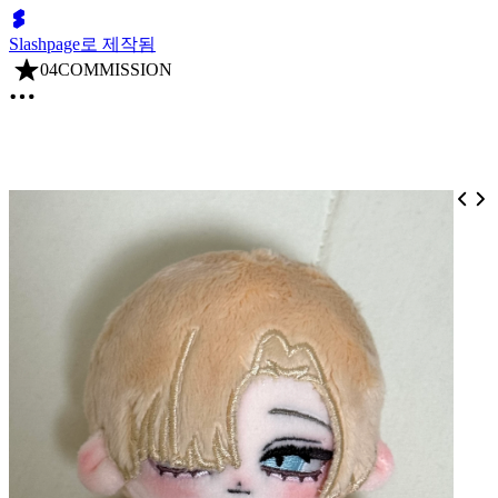
Slashpage로 제작됨
04COMMISSION