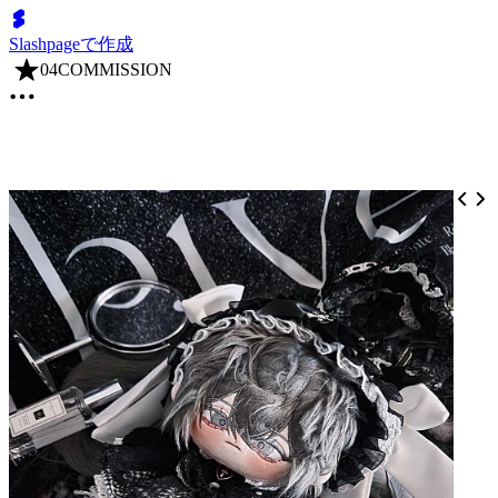
Slashpageで作成
04COMMISSION