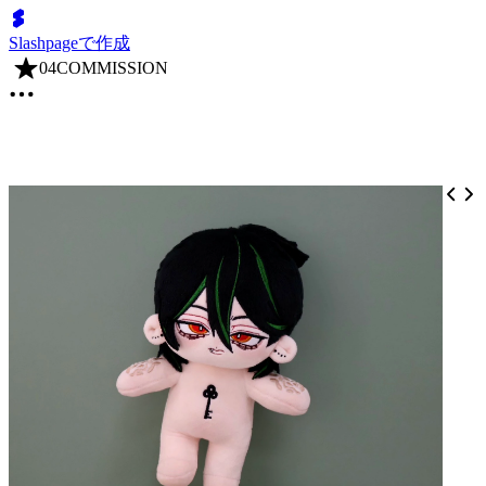
Slashpageで作成
04COMMISSION