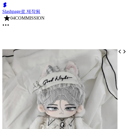
Slashpage로 제작됨
04COMMISSION