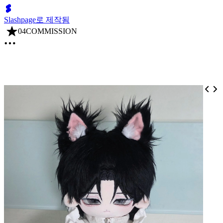
Slashpage로 제작됨
04COMMISSION