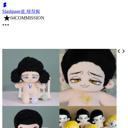
Slashpage로 제작됨
04COMMISSION