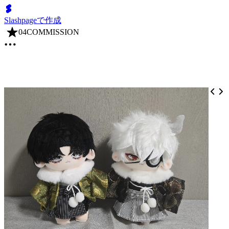
Slashpageで作成
04COMMISSION