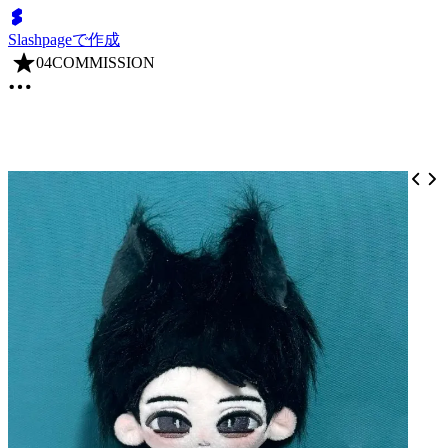
Slashpageで作成
04COMMISSION