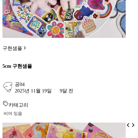
구현샘플
5cm 구현샘플
공04
2025년 11월 19일
9달 전
카테고리
비어 있음