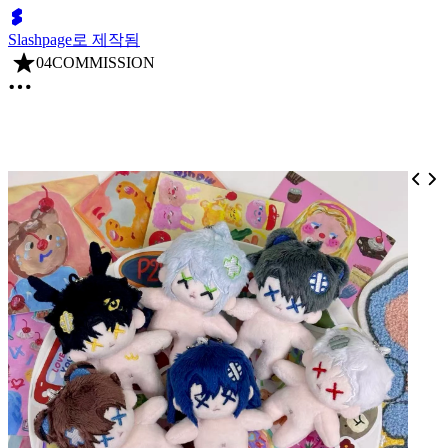
Slashpage로 제작됨
04COMMISSION