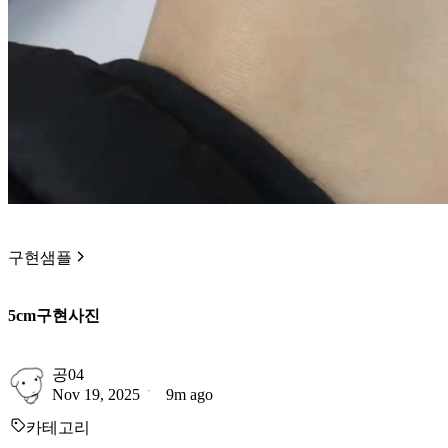
구현샘플
5cm구현사진
공04
Nov 19, 2025
9m ago
카테고리