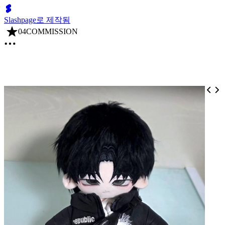
Slashpage로 제작됨
04COMMISSION