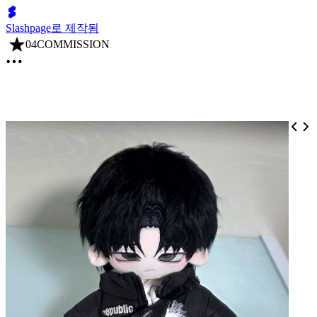
Slashpage로 제작됨
04COMMISSION