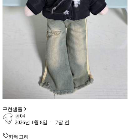
구현샘플
공04
2026년 1월 8일
7달 전
카테고리