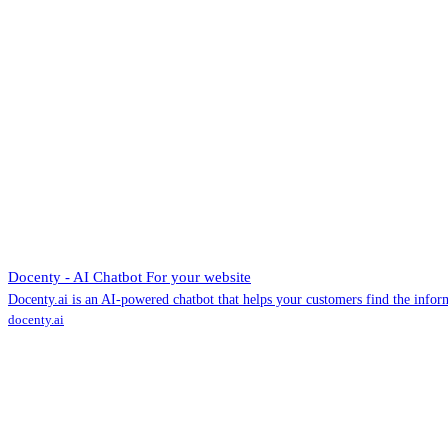
Docenty - AI Chatbot For your website
Docenty.ai is an AI-powered chatbot that helps your customers find the infor
docenty.ai