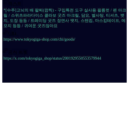
텍스트
*[수주]고뇌의 배 팔찌(깜찍) - 구입특전 도구 실사용 필름컷 / 펜 아크
릴 / 스위츠파라다이스 콜라보 굿즈 아크릴, 담요, 별사탕, 티셔츠, 뱃
지, 도장 등등 / 트레이딩 굿즈 장면사 뱃지, 스텐컵, 마스킹테이프, 메
모지 등등 / 귀여운 굿즈많아요
URL
https://www.tokyogiga-shop.com/chi/goods/
공식 트윗
https://x.com/tokyogiga_shop/status/2001929550553579944