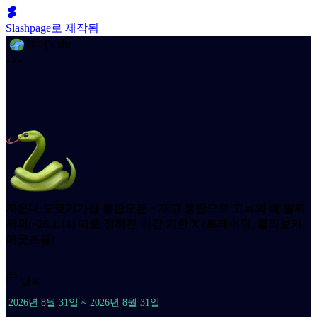
Slashpage로 제작됨
백어's site
지운대 도쿄기가샵 통판오픈 ~ 재고 통판으로 고뇌의 배 팔찌
제외(~26.1.18) 따로 정해진 마감 기한 X (트레이딩, 콜라보카
페굿즈등)
날짜
2026년 8월 31일 ~ 2026년 8월 31일