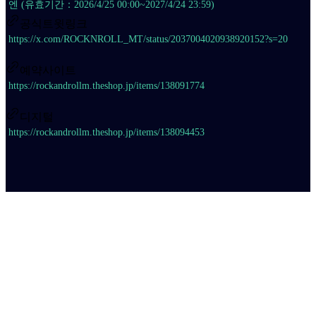
엔 (유효기간：2026/4/25 00:00~2027/4/24 23:59)
공식트윗링크
https://x.com/ROCKNROLL_MT/status/2037004020938920152?s=20
예약사이트
https://rockandrollm.theshop.jp/items/138091774
디지털
https://rockandrollm.theshop.jp/items/138094453