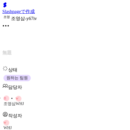
Slashpageで作成
조
영
조영삼-y67iv
無題
상태
원하는 팀원
담당자
조
W
조영삼
WHJ
작성자
W
WHJ