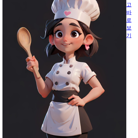
고
바
로
보
기