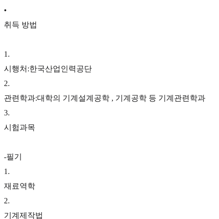
•
취득 방법
1
.
시행처:한국산업인력공단
2
.
관련학과:대학의 기계설계공학 , 기계공학 등 기계관련학과
3
.
시험과목
-필기
1
.
재료역학
2
.
기계제작법