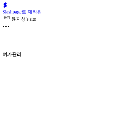
Slashpage로 제작됨
윤
지
윤지성's site
여가관리