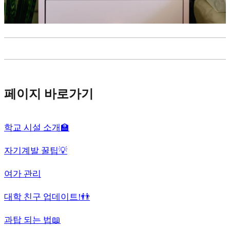
페이지 바로가기
학교 시설 소개🏫
자기계발 꿀팁💡
여가 관리
대학 친구 업데이트!👬
과탑 되는 법📖