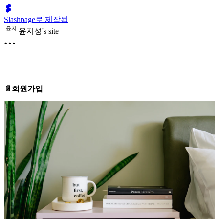
Slashpage로 제작됨
윤
지
윤지성's site
📄회원가입