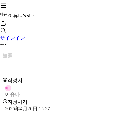
이
유
이유나's site
サインイン
無題
작성자
이
이유나
작성시각
2025年4月20日 15:27