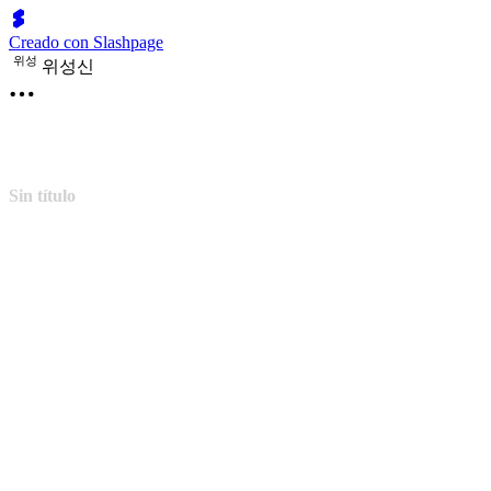
Creado con Slashpage
위
성
위성신
Sin título