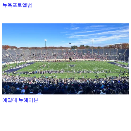
뉴욕포토앨범
예일대 뉴헤이븐