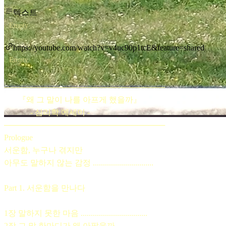
텍스트
Empty
https://youtube.com/watch?v=v4uc90p1tcE&feature=shared
Empty
─────────────────────────────
『왜 그 말이 나를 아프게 했을까』
- 심리학 에세이 -
─────────────────────────────
Prologue
서운함, 누구나 겪지만
아무도 말하지 않는 감정 ..............................
Part 1. 서운함을 만나다
1장 말하지 못한 마음 .................................
2장 그 말 한마디가 왜 아팠을까 .......................