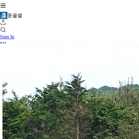
돋을볕
Sign In