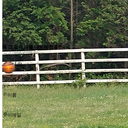
Lila
왜 그 말이 나를 아프게 했을까1
Lila
Jan 16, 2026
7m ago
카테고리
Empty
이름
Empty
이메일
Empty