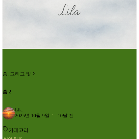
숨, 그리고 빛
숨 2
Lila
2025년 10월 9일
10달 전
카테고리
비어 있음