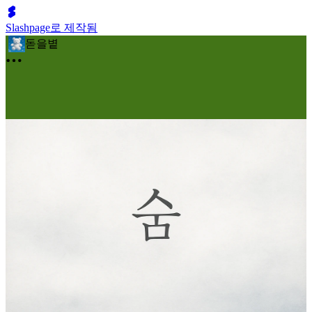
Slashpage로 제작됨
돋을볕