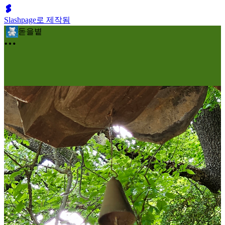
Slashpage로 제작됨
돋을볕