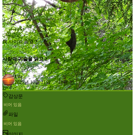
책 사이의 숨결
사랑의 기술을 읽고 2
Lila
2025년 10월 21일
10달 전
감상문
비어 있음
파일
비어 있음
이미지