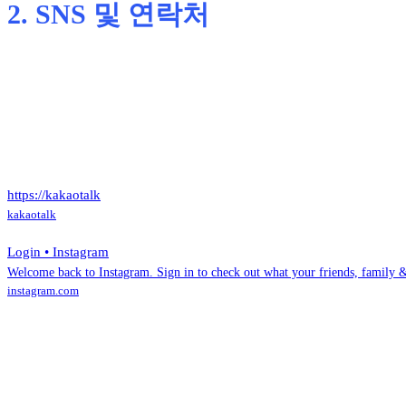
2. SNS 및 연락처
https://kakaotalk
kakaotalk
Login • Instagram
Welcome back to Instagram. Sign in to check out what your friends, family &
instagram.com