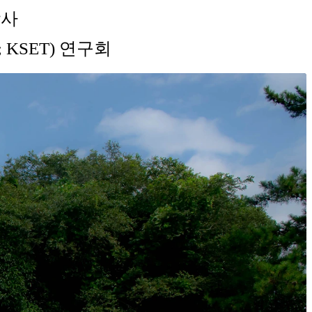
강사
rch; KSET) 연구회