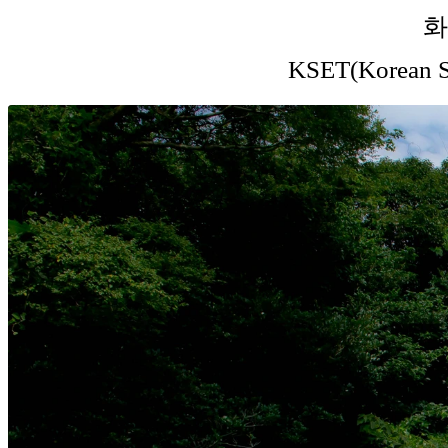
화
KSET(Korean S