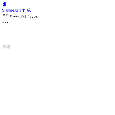
Slashpageで作成
아
린
아린강밍-4325z
無題