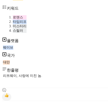
키워드
로맨스
타임리프
미스터리
스릴러
플랫폼
웨이브
국가
대만
한줄평
리쯔웨이, 사랑에 미친 놈.