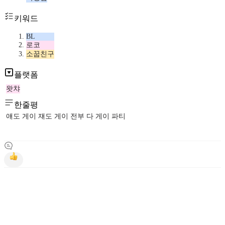
키워드
BL
로코
소꿉친구
플랫폼
왓챠
한줄평
얘도 게이 쟤도 게이 전부 다 게이 파티