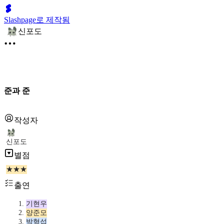
Slashpage로 제작됨
신포도
준과 준
작성자
신포도
별점
★★★
출연
기현우
양준모
박형섭