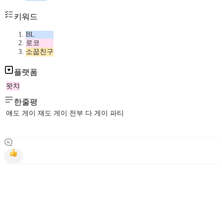
키워드
BL
로코
소꿉친구
플랫폼
왓챠
한줄평
얘도 게이 쟤도 게이 전부 다 게이 파티