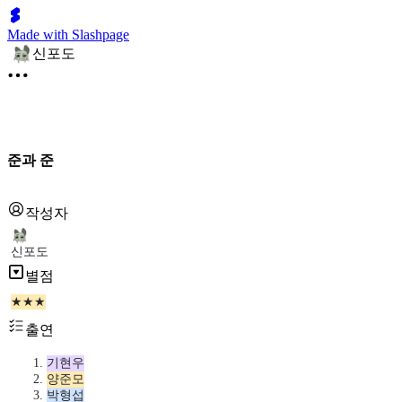
Made with Slashpage
신포도
준과 준
작성자
신포도
별점
★★★
출연
기현우
양준모
박형섭