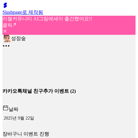
Slashpage로 제작됨
리챌커뮤니티 AI그림에세이 출간했어요!!
클릭
성장숲
카카오톡채널 친구추가 이벤트 (2)
날짜
2025년 9월 22일
장바구니 이벤트 진행