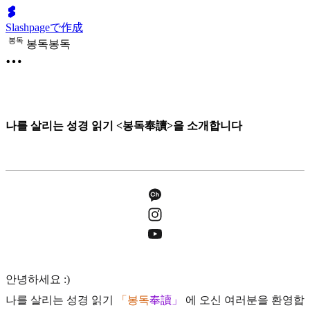
Slashpageで作成
봉
독
봉독봉독
나를 살리는 성경 읽기 <봉독奉讀>을 소개합니다
안녕하세요 :)
나를 살리는 성경 읽기
「
봉독
奉讀
」
에 오신 여러분을 환영합