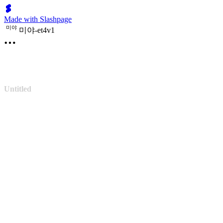
Made with Slashpage
미
야
미야-et4v1
Untitled