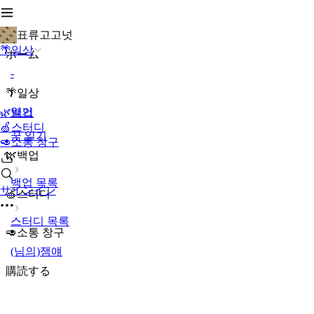
표류고고넛
🌴일상
ホーム
-
🌴일상
일기
🌿백업
🍏스터디
꿈 일기
🥑소통 창구
🌿백업
백업 목록
サインイン
🍏스터디
스터디 목록
🥑소통 창구
(님의)잼얘
購読する