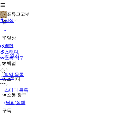
표류고고넛
🌴일상
홈
-
🌴일상
일기
🌿백업
🍏스터디
꿈 일기
🥑소통 창구
🌿백업
백업 목록
로그인
🍏스터디
스터디 목록
🥑소통 창구
(님의)잼얘
구독