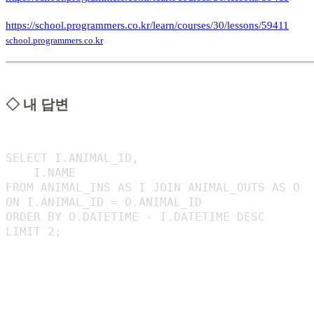
https://school.programmers.co.kr/learn/courses/30/lessons/59411
school.programmers.co.kr
◇ 내 답변
SELECT I.ANIMAL_ID,

    I.NAME

FROM ANIMAL_INS AS I JOIN ANIMAL_OUTS AS O

ON I.ANIMAL_ID = O.ANIMAL_ID

ORDER BY O.DATETIME - I.DATETIME DESC

LIMIT 2;