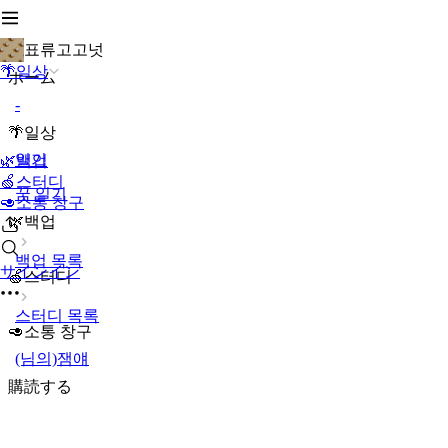
표류고고넛
🌴일상
ホーム
-
🌴일상
일기
🌿백업
🍏스터디
꿈 일기
🥑소통 창구
🌿백업
백업 목록
サインイン
🍏스터디
스터디 목록
🥑소통 창구
(님의)잼얘
購読する