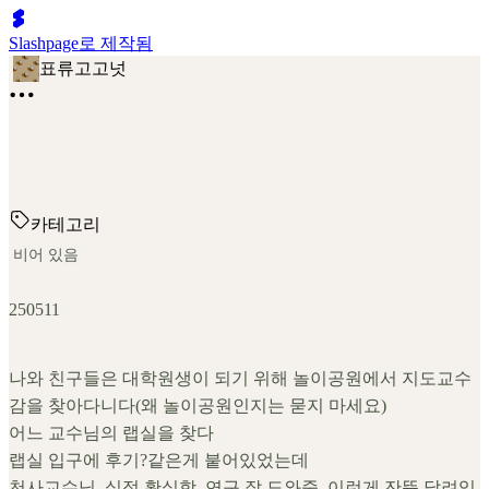
Slashpage로 제작됨
표류고고넛
카테고리
비어 있음
250511
나와 친구들은 대학원생이 되기 위해 놀이공원에서 지도교수
감을 찾아다니다(왜 놀이공원인지는 묻지 마세요)
어느 교수님의 랩실을 찾다
랩실 입구에 후기?같은게 붙어있었는데
천사교수님. 실적 확실함. 연구 잘 도와줌. 이런게 잔뜩 달려있