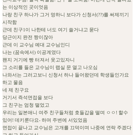
는 이상적인 곳이엇음
나랑 친구 하나가 그거 멍하니 보다가 신청서(??)를 써제끼기
시작함
근데 친구1이 나한테 너도 여기 쓸거냐고 묻다
당근이지 완전 짱이잖아
근데 이 교수님 예대 교수님인디
나는 (꿈속에서) 이공계였다
왠지 거기에 빵 터져서 웃고있자니
그 소리를 들은 교수님이 랩실 문 열고 나오심
나와서는 그러고보니 신청서 하나 들어왔던데 학생들인가요
하고 물음
네 제 친구요
거기서 즉석면접을 보다
그 친구는 엄청 떨었고
우리는 일본애니 여주 친구들처럼 호들갑을 떨며 ㅇㅇ! 할수
있어! 데키룬다요- 하며 주변에 서있었음
면접이 끝나고 교수님은 고개를 끄덕이며 나중에 연락 주겠다