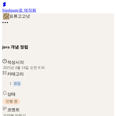
Slashpage로 제작됨
표류고고넛
java 개념 정립
작성시각
2025년 4월 14일 오전 8:56
카테고리
코딩
상태
진행 중
코멘트
요약본 만들기