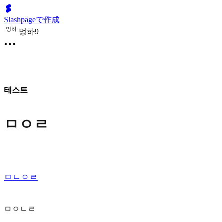
Slashpageで作成
멍
하
멍하9
테스트
ㅁㅇㄹ
ㅁㄴㅇㄹ
ㅁㅇㄴㄹ