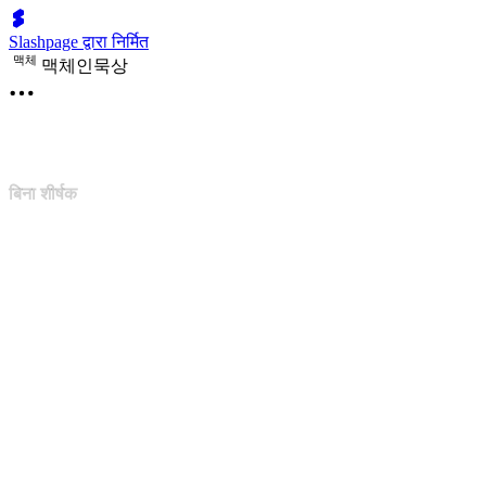
Slashpage द्वारा निर्मित
맥
체
맥체인묵상
बिना शीर्षक