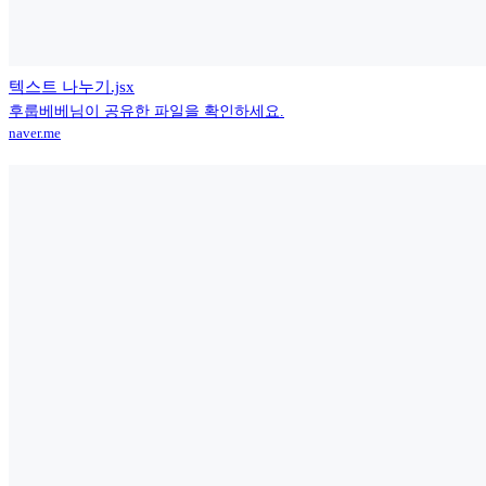
텍스트 나누기.jsx
후룹베베님이 공유한 파일을 확인하세요.
naver.me