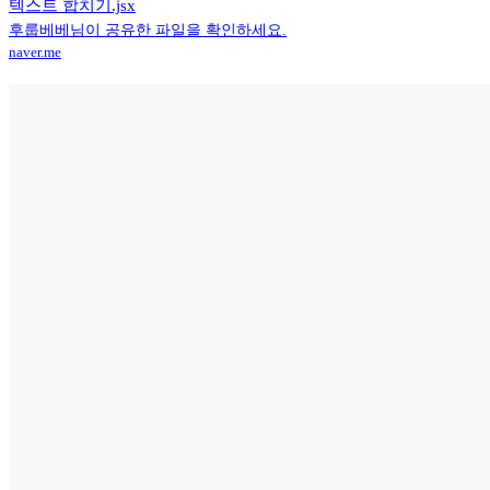
텍스트 합치기.jsx
후룹베베님이 공유한 파일을 확인하세요.
naver.me