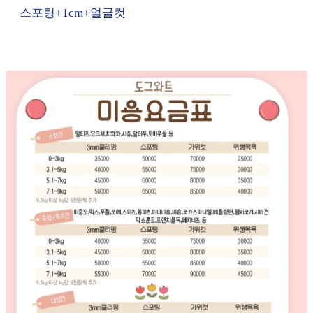
스포팅+1cm+얼굴컷