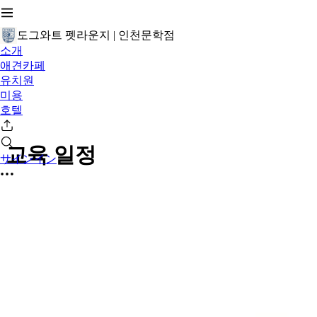
도그와트 펫라운지 | 인천문학점
소개
애견카페
유치원
미용
호텔
교육 일정
サインイン