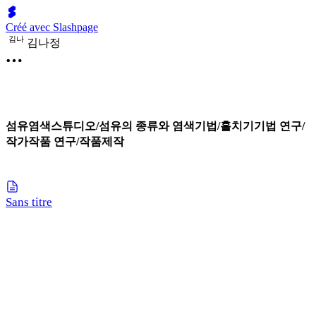
Créé avec Slashpage
김
나
김나정
섬유염색스튜디오/섬유의 종류와 염색기법/홀치기기법 연구/
작가작품 연구/작품제작
Sans titre