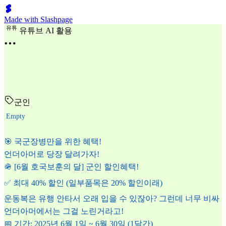
Made with Slashpage
유
튜
유튜브 AI 활용
군인
Empty
🎯 국군장병만을 위한 혜택!
언더아머로 당장 달려가자!
🪖 [6월 호국보훈의 달] 군인 할인혜택!
✅ 최대 40% 할인 (일부품목은 20% 할인이래)
운동복은 유행 안타서 오래 입을 수 있잖아? 그런데 너무 비싸
언더아머에서는 그걸 노린거라고!
📅 기간: 2025년 6월 1일 ~ 6월 30일 (1달간)