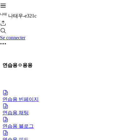
나
태
나태우-e321c
Se connecter
연습용ㅇ용용
연습용 빈페이지
연습용 채팅
연습용 블로그
연습용 피드