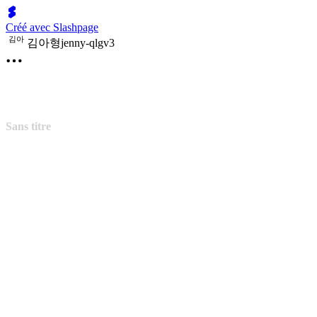
Créé avec Slashpage
김
아
김아형jenny-qlgv3
Sans titre