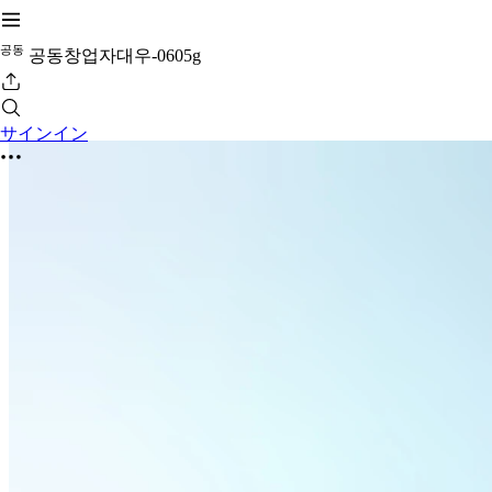
공
동
공동창업자대우-0605g
サインイン